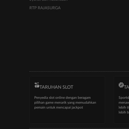
RTP RAJASURGA
TARUHAN SLOT
T
Penyedia slot online dengan beragam
Sports
pilihan game menarik yang memudahkan
menawa
pemain untuk mencapai jackpot
lebih 
lebih 