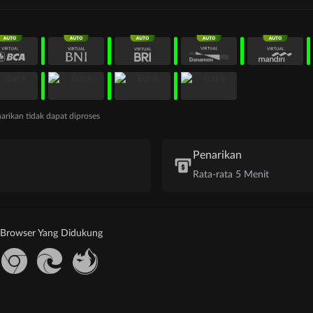
arikan tidak dapat diproses
Penarikan
Rata-rata 5 Menit
Browser Yang Didukung