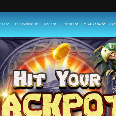
OTS
LIVE CASINO
RACE
TOGEL
OLAHRAGA
CRA