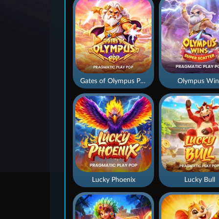
Gates of Olympus POP
Olympus Win
Lucky Phoenix
Lucky Bull