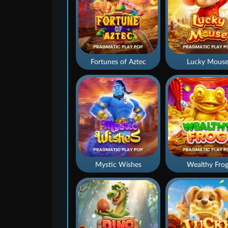
Fortunes of Aztec
Lucky Mous
Mystic Wishes
Wealthy Fro