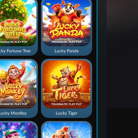
cky Fortune Tree
Lucky Panda
Lucky MonKey
Lucky Tiger