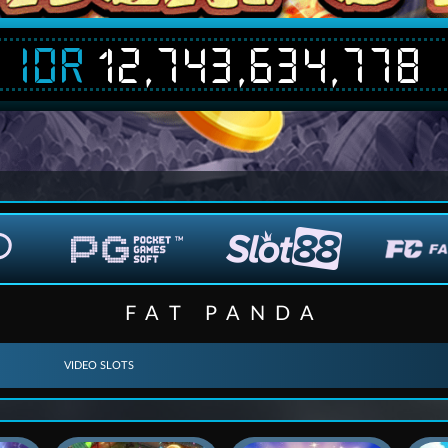
IDR
12,743,634,778
FAT PANDA
VIDEO SLOTS