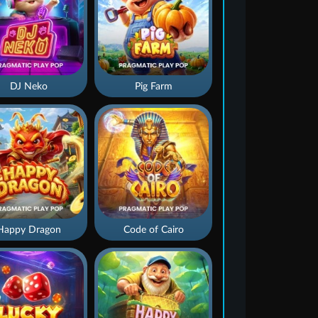
DJ Neko
Pig Farm
Happy Dragon
Code of Cairo