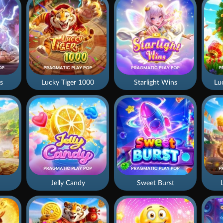
s
Lucky Tiger 1000
Starlight Wins
Lu
Jelly Candy
Sweet Burst