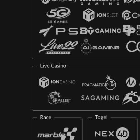
Live Casino
Race
Togel