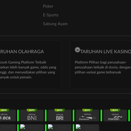
Poker
E-Sports
Sabung Ayam
ARUHAN OLAHRAGA
TARUHAN LIVE KASIN
book Gaming Platform Terbaik
Platform Pilihan bagi perusahaan-
rkan lebih banyak game, odds yang
perusahaan terbaik di dunia, dengan
tinggi, dan menyediakan pilihan yang
pilihan variasi game terbanyak
banyak untuk pemain.