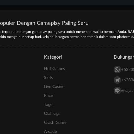
opuler Dengan Gameplay Paling Seru
 terpopuler dengan gameplay paling seru untuk menemani waktu bermain Anda. RAJ
akin menghibur setiap hari. Jelajahi beragam permainan terbaik dalam satu platform
Kategori
Dukunga
Hot Games
+6283
Slots
+6283
Live Casino
@raja5
Race
Togel
Olahraga
Crash Game
Arcade