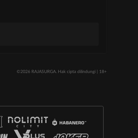
©2026 RAJASURGA. Hak cipta dilindungi | 18+