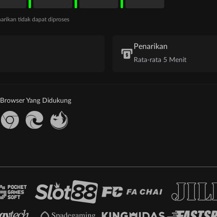
arikan tidak dapat diproses
Penarikan
Rata-rata 5 Menit
Browser Yang Didukung