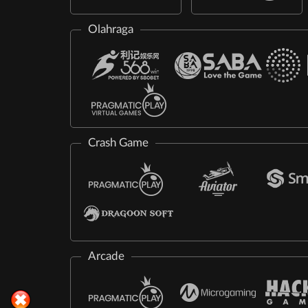
Olahraga
Crash Game
Arcade