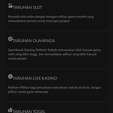
TARUHAN SLOT
Penyedia slot online dengan beragam pilihan game menarik yang
memudahkan pemain untuk mencapai jackpot
TARUHAN OLAHRAGA
Sportsbook Gaming Platform Terbaik menawarkan lebih banyak game,
odds yang lebih tinggi, dan menyediakan pilihan yang lebih banyak
untuk pemain.
TARUHAN LIVE KASINO
Platform Pilihan bagi perusahaan-perusahaan terbaik di dunia, dengan
pilihan variasi game terbanyak
TARUHAN TOGEL