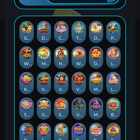
Golden Hoof Quest
Derby King
Cyber Bounty 4096
TEEED UP!
Olympig
Poseidon
Wild Bronco
Mahjong Wins
Horse of Bounty
Ways of the Holy Horse
Dragon Soar
Lucky Elephant X-Huge
KOI TRIO
Voyage of Blast Raider X-Lock
Voyage of Cryo Gunner X-Lock
Voyage of Daring Queen X-Lock
Money Tree - Hyper Wild
Lucky Pearl
Super Niubi Fortune X-Huge
Golden Goal
Samba Jewel
UGO Aztec Gold
Modern Gods
BirdsParty