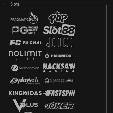
Slots