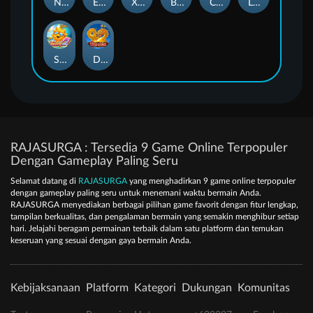
Napoleon
Elemental Link Water
XiYangYang
Banana Saga
CooCoo Farm
LuckyDiamond
Spindrift2
Dragon
RAJASURGA : Tersedia 9 Game Online Terpopuler
Dengan Gameplay Paling Seru
Selamat datang di
RAJASURGA
yang menghadirkan 9 game online terpopuler
dengan gameplay paling seru untuk menemani waktu bermain Anda.
RAJASURGA menyediakan berbagai pilihan game favorit dengan fitur lengkap,
tampilan berkualitas, dan pengalaman bermain yang semakin menghibur setiap
hari. Jelajahi beragam permainan terbaik dalam satu platform dan temukan
keseruan yang sesuai dengan gaya bermain Anda.
Kebijaksanaan
Platform
Kategori
Dukungan
Komunitas