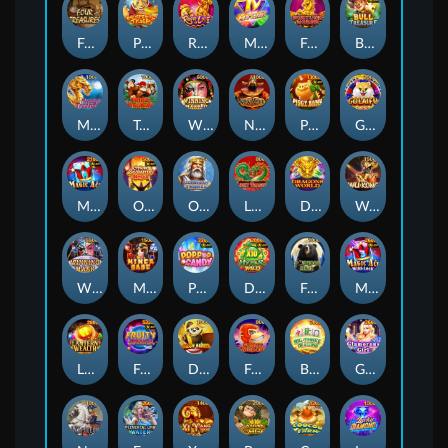
Four Treasures
Prosperity Tiger
Rooster In Love
MarvelousIV
FortuneHorse
Bull Treasure
Moonlight Treasure
TripleKingKong
Winning Mask II
New Year
Piggy Bank
GoLaiFu
Magic Ace
Open Sesame Mega
Olympian Temple
Lucky Dragons
DragonsWorld
Wukong
Winning Mask
MinerBabe
Pop Pop Candy
Dragon Soar - Hyper Wild
Formosa Bear
Magic Ace WILD LOCK
LanternWealth
Fruity Bonanza
Dragon Warrior
FunkyKingKong
Big Three Dragons
Glamorous Girl