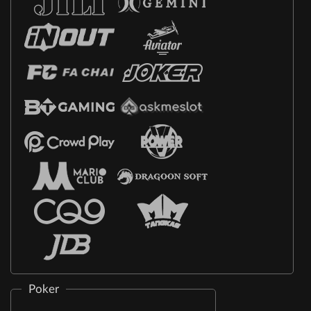
Poker