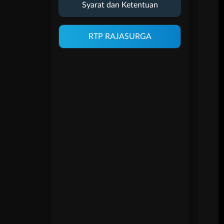
Syarat dan Ketentuan
RTP RAJASURGA