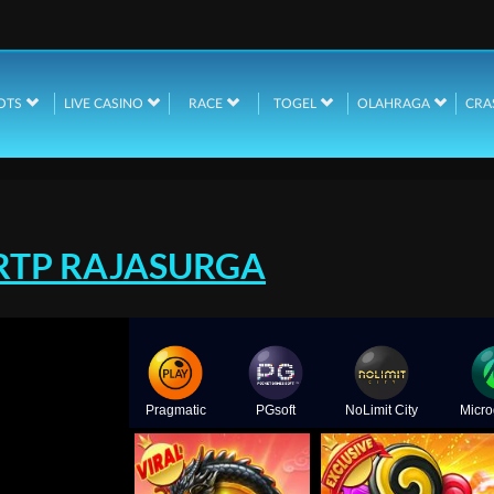
OTS
LIVE CASINO
RACE
TOGEL
OLAHRAGA
CRA
RTP RAJASURGA