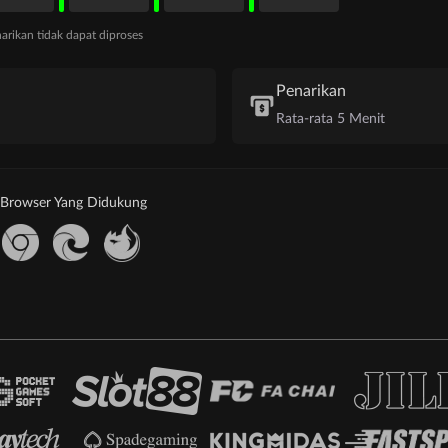
arikan tidak dapat diproses
Penarikan
Rata-rata 5 Menit
Browser Yang Didukung