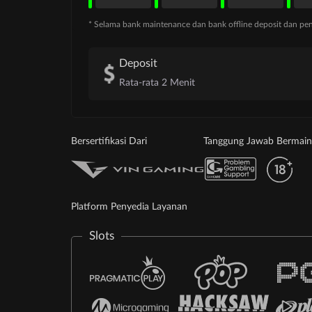
* Selama bank maintenance dan bank offline deposit dan pen
Deposit
Rata-rata 2 Menit
Bersertifikasi Dari
Tanggung Jawab Bermain
Platform Penyedia Layanan
Slots