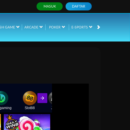
MASUK
DAFTAR
SH GAME
ARCADE
POKER
E-SPORTS
SABUNG AYAM