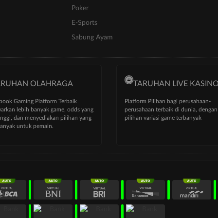
Poker
E-Sports
Sabung Ayam
ARUHAN OLAHRAGA
TARUHAN LIVE KASIN
book Gaming Platform Terbaik
Platform Pilihan bagi perusahaan-
rkan lebih banyak game, odds yang
perusahaan terbaik di dunia, dengan
tinggi, dan menyediakan pilihan yang
pilihan variasi game terbanyak
banyak untuk pemain.