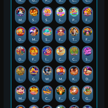
HIYAS GEMS
Go Clash
PYRAMID OF FLAMES
Super Powerful
LUCKY ACE
Challenge・Golden Pig
Madame Caroline
Super Boom
SUGAR TEDDY
SUGAR BOOM
Piggy Master
FEATURE BUY - Golden Pig
DA FU GUI
Moon Festival
SUPER LUCKY
Face Off
The Empire
FEATURE BUY・SUPER POWERFUL
Dragon Boat Festival
Fortune Teller
India Treasure
CAISHEN DADDY
Challenge・Mayan Calendar
Super Rich
Lucky Poker 2
Golden Zongzi
Wu Xia
Money Meow
KungFu
DIAO CHAN FA DA CAI
My Lord
Rich & Happy
CHALLENGE・FU LU SHOU XI
Fortune Bull
China Empress
Golden Week