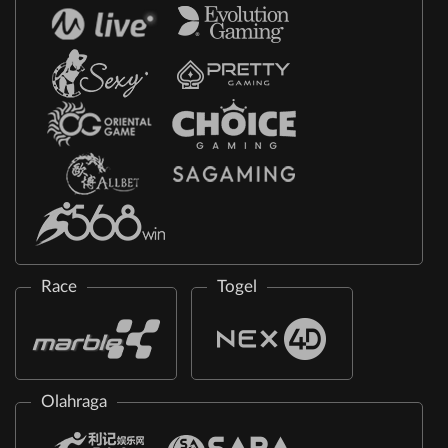
Race
Togel
Olahraga