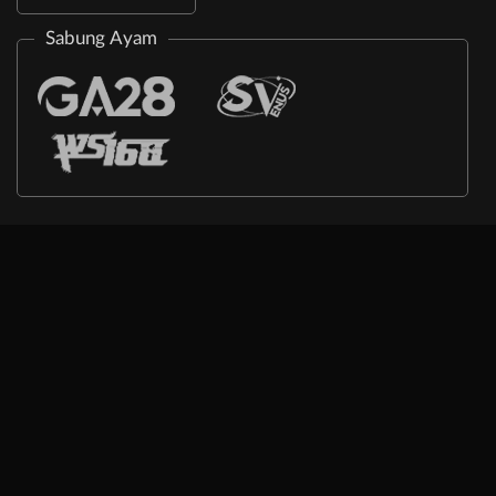
Sabung Ayam