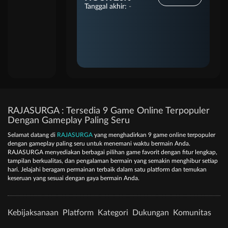
Tanggal akhir:
-
RAJASURGA : Tersedia 9 Game Online Terpopuler
Dengan Gameplay Paling Seru
Selamat datang di
RAJASURGA
yang menghadirkan 9 game online terpopuler
dengan gameplay paling seru untuk menemani waktu bermain Anda.
RAJASURGA menyediakan berbagai pilihan game favorit dengan fitur lengkap,
tampilan berkualitas, dan pengalaman bermain yang semakin menghibur setiap
hari. Jelajahi beragam permainan terbaik dalam satu platform dan temukan
keseruan yang sesuai dengan gaya bermain Anda.
Kebijaksanaan
Platform
Kategori
Dukungan
Komunitas