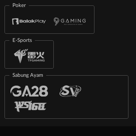
Poker
E-Sports
Sabung Ayam