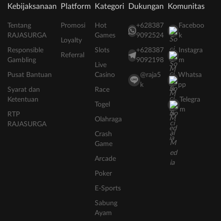
Kebijaksanaan
Platform
Kategori
Dukungan
Komunitas
Tentang
Promosi
Hot
+628387
Faceboo
RAJASURGA
Games
9092524
k
Loyalty
Responsible
Slots
+628387
Instagra
Referral
Gambling
9092198
m
Live
Pusat Bantuan
Casino
@raja5
Whatsa
k
pp
Syarat dan
Race
Ketentuan
Telegra
Togel
m
RTP
Olahraga
RAJASURGA
Crash
Game
Arcade
Poker
E-Sports
Sabung
Ayam