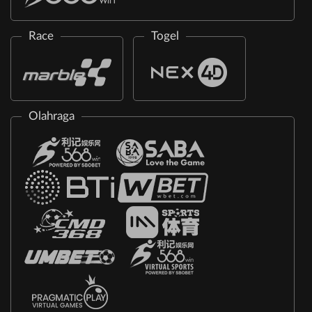
Race
Togel
Olahraga