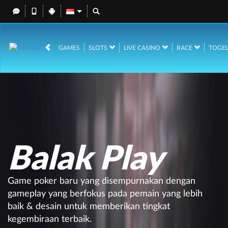
HOT GAMES
SLOTS
LIVE CASINO
RACE
TOGE
Balak Play
Game poker baru yang disempurnakan dengan
gameplay yang berfokus pada pemain yang lebih
baik & desain untuk memberikan tingkat
kegembiraan terbaik.