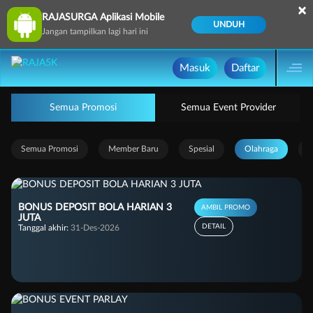
×
RAJASURGA Aplikasi Mobile
UNDUH
Jangan tampilkan lagi hari ini
Masuk
Daftar
Semua Promosi
Semua Event Provider
Semua Promosi
Member Baru
Spesial
Olahraga
L
BONUS DEPOSIT BOLA HARIAN 3
AMBIL PROMO
JUTA
DETAIL
Tanggal akhir:
31-Des-2026