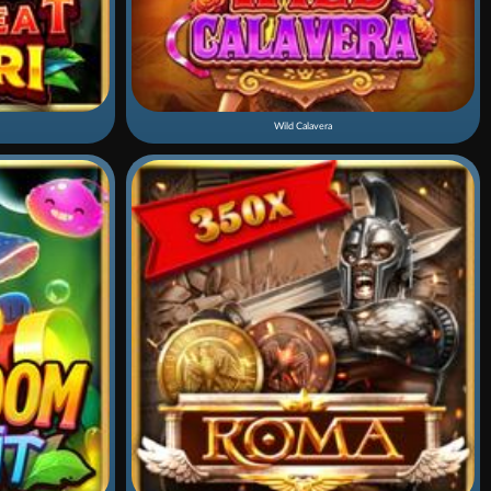
Wild Calavera