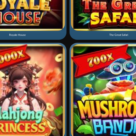
Royale House
The Great Safari