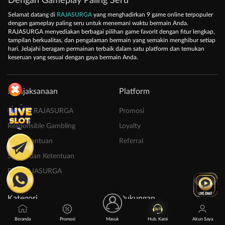
Dengan Gameplay Paling Seru
Selamat datang di
RAJASURGA
yang menghadirkan 9 game online terpopuler
dengan gameplay paling seru untuk menemani waktu bermain Anda.
RAJASURGA menyediakan berbagai pilihan game favorit dengan fitur lengkap,
tampilan berkualitas, dan pengalaman bermain yang semakin menghibur setiap
hari. Jelajahi beragam permainan terbaik dalam satu platform dan temukan
keseruan yang sesuai dengan gaya bermain Anda.
Kebijaksanaan
Platform
Tentang RAJASURGA
Promosi
Responsible Gambling
Loyalty
Pusat Bantuan
Referral
Syarat dan Ketentuan
RTP RAJASURGA
Kategori
Dukungan
Hot Games
+6283879092524
Beranda
Promosi
Masuk
Hub. Kami
Akun Saya