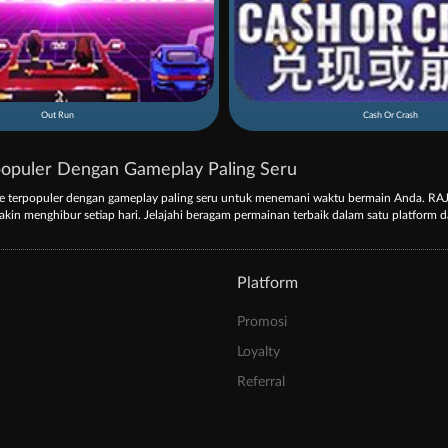
Out Run
Cash Or Crash
opuler Dengan Gameplay Paling Seru
 terpopuler dengan gameplay paling seru untuk menemani waktu bermain Anda. RAJ
akin menghibur setiap hari. Jelajahi beragam permainan terbaik dalam satu platform
Platform
Promosi
Loyalty
Referral