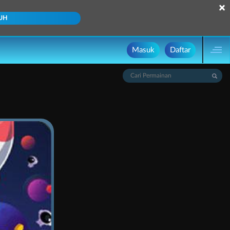
×
UH
Masuk
Daftar