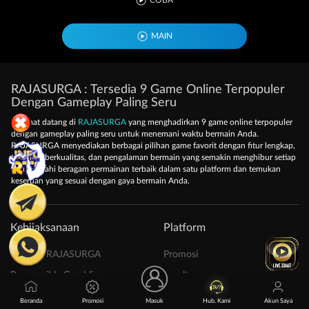
COBA
MAIN
RAJASURGA : Tersedia 9 Game Online Terpopuler
Dengan Gameplay Paling Seru
Selamat datang di
RAJASURGA
yang menghadirkan 9 game online terpopuler
dengan gameplay paling seru untuk menemani waktu bermain Anda.
RAJASURGA menyediakan berbagai pilihan game favorit dengan fitur lengkap,
tampilan berkualitas, dan pengalaman bermain yang semakin menghibur setiap
hari. Jelajahi beragam permainan terbaik dalam satu platform dan temukan
keseruan yang sesuai dengan gaya bermain Anda.
Kebijaksanaan
Platform
Tentang RAJASURGA
Promosi
Responsible Gambling
Loyalty
Pusat Bantuan
Referral
Beranda
Promosi
Masuk
Hub. Kami
Akun Saya